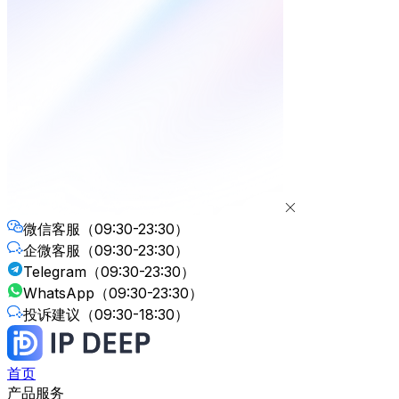
微信客服
（09:30-23:30）
企微客服
（09:30-23:30）
Telegram
（09:30-23:30）
WhatsApp
（09:30-23:30）
投诉建议
（09:30-18:30）
首页
产品服务