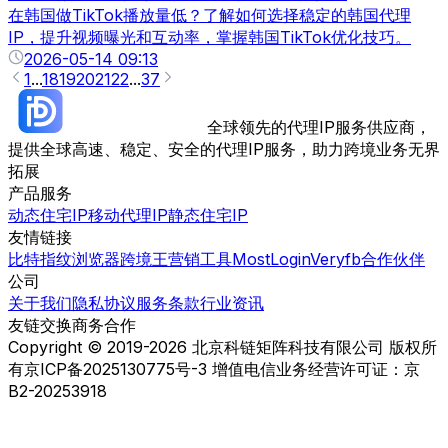
在韩国做TikTok播放量低？了解如何选择稳定的韩国代理
IP，提升视频曝光和互动率，掌握韩国TikTok优化技巧。
2026-05-14 09:13
1
...
18
19
20
21
22
...
37
全球领先的代理IP服务供应商，
提供全球高速、稳定、安全的代理IP服务，助力跨境业务无界
拓展
产品服务
动态住宅IP
移动代理IP
静态住宅IP
友情链接
比特指纹浏览器
跨境王营销工具
MostLogin
Veryfb
合作伙伴
公司
关于我们
隐私协议
服务条款
行业资讯
友链交换
商务合作
Copyright © 2019-2026 北京科链矩阵科技有限公司 版权所
有
京ICP备2025130775号-3 增值电信业务经营许可证：京
B2-20253918