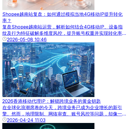
Shopee越南站复盘：如何通过模拟当地4G移动IP提升转化
率？
复盘Shopee越南站运营，解析如何结合4G移动IP、设备指
纹及行为特征破解多维度风控，提升账号权重并实现转化率突
破。
2026-05-08 10:46
2026香港移动代理IP：解锁跨境业务的黄金钥匙
在全球化浪潮席卷的今天，跨境业务已成为企业增长的新引
擎。然而，地理限制、网络审查、账号风控等问题，却像一道
道无形的墙，阻碍着企业触达全球市场的步伐。香港移动代理
2026-04-24 11:03
IP，凭借其独特的地理位置、优质的网络基础设施和灵活的IP