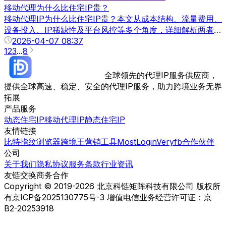
移动代理为什么比住宅IP贵？
移动代理IP为什么比住宅IP贵？本文从成本结构、流量费用、
设备投入、IP稀缺性及平台风控等多个角度，详细解析两者价
格差异，并帮助你判断在不同业务场景下该如何选择更合适的
2026-04-07 08:37
1
2
3
...
8
代理IP类型。
全球领先的代理IP服务供应商，
提供全球高速、稳定、安全的代理IP服务，助力跨境业务无界
拓展
产品服务
动态住宅IP
移动代理IP
静态住宅IP
友情链接
比特指纹浏览器
跨境王营销工具
MostLogin
Veryfb
合作伙伴
公司
关于我们
隐私协议
服务条款
行业资讯
友链交换
商务合作
Copyright © 2019-2026 北京科链矩阵科技有限公司 版权所
有
京ICP备2025130775号-3 增值电信业务经营许可证：京
B2-20253918