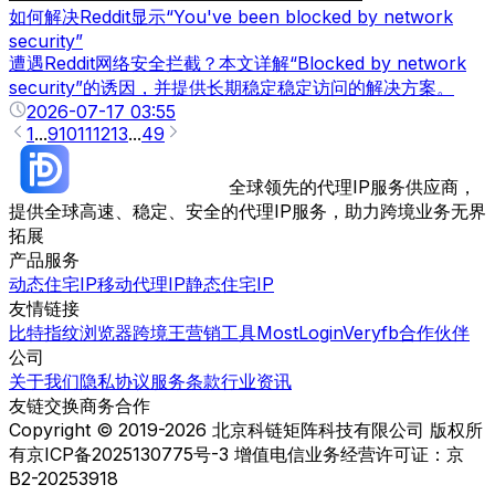
如何解决Reddit显示“You've been blocked by network
security”
遭遇Reddit网络安全拦截？本文详解“Blocked by network
security”的诱因，并提供长期稳定稳定访问的解决方案。
2026-07-17 03:55
1
...
9
10
11
12
13
...
49
全球领先的代理IP服务供应商，
提供全球高速、稳定、安全的代理IP服务，助力跨境业务无界
拓展
产品服务
动态住宅IP
移动代理IP
静态住宅IP
友情链接
比特指纹浏览器
跨境王营销工具
MostLogin
Veryfb
合作伙伴
公司
关于我们
隐私协议
服务条款
行业资讯
友链交换
商务合作
Copyright © 2019-2026 北京科链矩阵科技有限公司 版权所
有
京ICP备2025130775号-3 增值电信业务经营许可证：京
B2-20253918