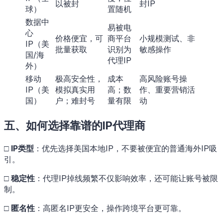
以被封
封IP
球）
置随机
数据中
易被电
心
价格便宜，可
商平台
小规模测试、非
IP（美
批量获取
识别为
敏感操作
国/海
代理IP
外）
移动
极高安全性，
成本
高风险账号操
IP（美
模拟真实用
高；数
作、重要营销活
国）
户；难封号
量有限
动
五、如何选择靠谱的IP代理商
□
IP类型
：优先选择美国本地IP，不要被便宜的普通海外IP吸
引。
□
稳定性
：代理IP掉线频繁不仅影响效率，还可能让账号被限
制。
□
匿名性
：高匿名IP更安全，操作跨境平台更可靠。