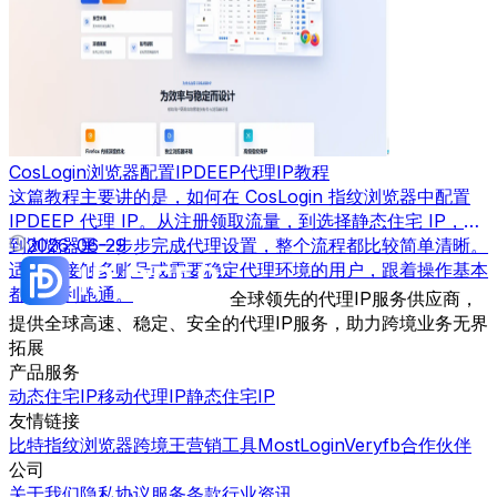
CosLogin浏览器配置IPDEEP代理IP教程
这篇教程主要讲的是，如何在 CosLogin 指纹浏览器中配置
IPDEEP 代理 IP。从注册领取流量，到选择静态住宅 IP，再
到浏览器里一步步完成代理设置，整个流程都比较简单清晰。
2026-06-29
适合刚接触多账号或需要稳定代理环境的用户，跟着操作基本
都能顺利跑通。
全球领先的代理IP服务供应商，
提供全球高速、稳定、安全的代理IP服务，助力跨境业务无界
拓展
产品服务
动态住宅IP
移动代理IP
静态住宅IP
友情链接
比特指纹浏览器
跨境王营销工具
MostLogin
Veryfb
合作伙伴
公司
关于我们
隐私协议
服务条款
行业资讯