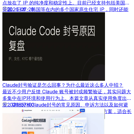
点放在了 IP 的纯净度和稳定性上。目前已经支持包括美国、
英国、日本、韩国等在内的多个国家原生住宅 IP，同时还能
2026-07-28
根据需求自定义带宽速度。
Claude封号验证是怎么回事？为什么最近这么多人中招？
最近不少用户反馈 Claude 账号被封或频繁验证，其实问题大
多集中在IP环境和使用行为上。本篇文章从真实使用角度出
发，详细分析Claude封号的常见原因、申诉方法以及如何避
2026-07-03
免再次被封，并结合实际经验给出可落地的解决方案，适合长
期使用AI工具的用户参考。