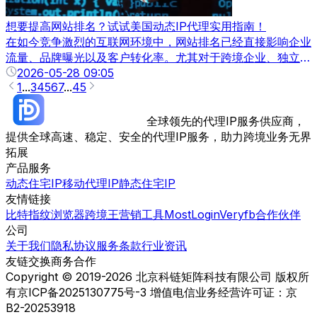
想要提高网站排名？试试美国动态IP代理实用指南！
在如今竞争激烈的互联网环境中，网站排名已经直接影响企业
流量、品牌曝光以及客户转化率。尤其对于跨境企业、独立站
卖家以及海外营销团队来说，如何提升Google搜索排名、提
2026-05-28 09:05
1
...
3
4
5
6
7
...
45
高SEO数据准确性，成为业务增长的重要环节。
全球领先的代理IP服务供应商，
提供全球高速、稳定、安全的代理IP服务，助力跨境业务无界
拓展
产品服务
动态住宅IP
移动代理IP
静态住宅IP
友情链接
比特指纹浏览器
跨境王营销工具
MostLogin
Veryfb
合作伙伴
公司
关于我们
隐私协议
服务条款
行业资讯
友链交换
商务合作
Copyright © 2019-2026 北京科链矩阵科技有限公司 版权所
有
京ICP备2025130775号-3 增值电信业务经营许可证：京
B2-20253918