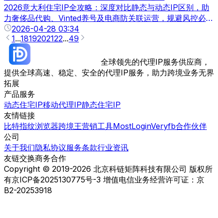
2026意大利住宅IP全攻略：深度对比静态与动态IP区别，助
力奢侈品代购、Vinted养号及电商防关联运营，规避风控必
读。
2026-04-28 03:34
1
...
18
19
20
21
22
...
49
全球领先的代理IP服务供应商，
提供全球高速、稳定、安全的代理IP服务，助力跨境业务无界
拓展
产品服务
动态住宅IP
移动代理IP
静态住宅IP
友情链接
比特指纹浏览器
跨境王营销工具
MostLogin
Veryfb
合作伙伴
公司
关于我们
隐私协议
服务条款
行业资讯
友链交换
商务合作
Copyright © 2019-2026 北京科链矩阵科技有限公司 版权所
有
京ICP备2025130775号-3 增值电信业务经营许可证：京
B2-20253918