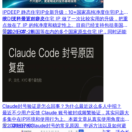
IPDEEP 静态住宅IP全新升级：10+国家高纯净度住宅IP上
线，支持带宽自定义
IPDEEP 最近对静态住宅 IP 做了一次比较实用的升级，把重
点放在了 IP 的纯净度和稳定性上。目前已经支持包括美国、
英国、日本、韩国等在内的多个国家原生住宅 IP，同时还能
2026-07-28
根据需求自定义带宽速度。
Claude封号验证是怎么回事？为什么最近这么多人中招？
最近不少用户反馈 Claude 账号被封或频繁验证，其实问题大
多集中在IP环境和使用行为上。本篇文章从真实使用角度出
发，详细分析Claude封号的常见原因、申诉方法以及如何避
2026-07-03
免再次被封，并结合实际经验给出可落地的解决方案，适合长