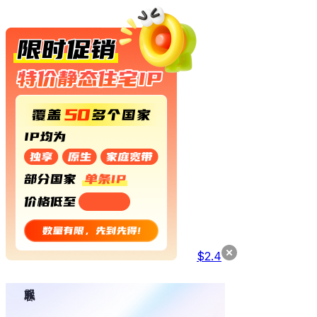
$
2.4