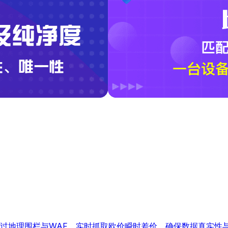
宅IP绕过地理围栏与WAF，实时抓取欧价瞬时差价，确保数据真实性