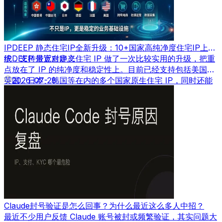
IPDEEP 静态住宅IP全新升级：10+国家高纯净度住宅IP上
线，支持带宽自定义
IPDEEP 最近对静态住宅 IP 做了一次比较实用的升级，把重
点放在了 IP 的纯净度和稳定性上。目前已经支持包括美国、
英国、日本、韩国等在内的多个国家原生住宅 IP，同时还能
2026-07-28
根据需求自定义带宽速度。
Claude封号验证是怎么回事？为什么最近这么多人中招？
最近不少用户反馈 Claude 账号被封或频繁验证，其实问题大