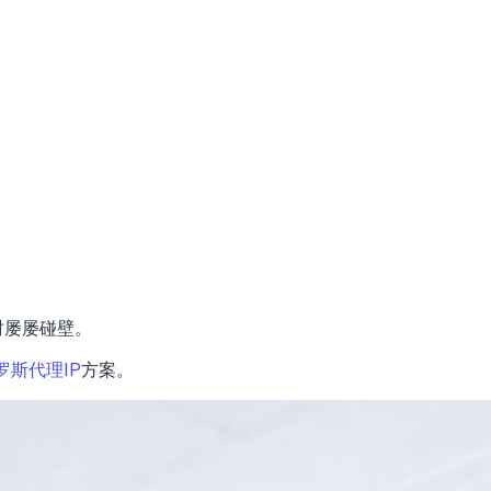
时屡屡碰壁。
罗斯代理IP
方案。