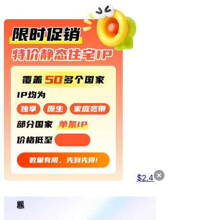
$
2.4