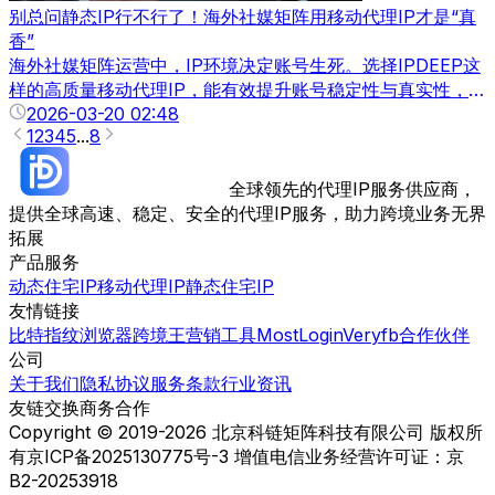
别总问静态IP行不行了！海外社媒矩阵用移动代理IP才是“真
香”
海外社媒矩阵运营中，IP环境决定账号生死。选择IPDEEP这
样的高质量移动代理IP，能有效提升账号稳定性与真实性，降
低封号风险。
2026-03-20 02:48
1
2
3
4
5
...
8
全球领先的代理IP服务供应商，
提供全球高速、稳定、安全的代理IP服务，助力跨境业务无界
拓展
产品服务
动态住宅IP
移动代理IP
静态住宅IP
友情链接
比特指纹浏览器
跨境王营销工具
MostLogin
Veryfb
合作伙伴
公司
关于我们
隐私协议
服务条款
行业资讯
友链交换
商务合作
Copyright © 2019-2026 北京科链矩阵科技有限公司 版权所
有
京ICP备2025130775号-3 增值电信业务经营许可证：京
B2-20253918