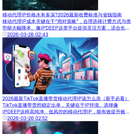
移动代理IP价格水有多深?2026最新收费标准与省钱指南
移动代理IP成本关键在于“用对策略”，合理选择计费方式与类
型能大幅降本。像IPDEEP这类平台提供灵活方案，适合长期
优化使用效率与成本平衡。
2026-03-28 02:43
2026最新TikTok直播带货移动代理IP该怎么选（新手必看）
TikTok直播带货想稳定出单，关键在于IP环境。选择像
IPDEEP这样高纯净、低风控的移动代理IP，能有效提升账号
权重与流量稳定性。
2026-03-26 02:52