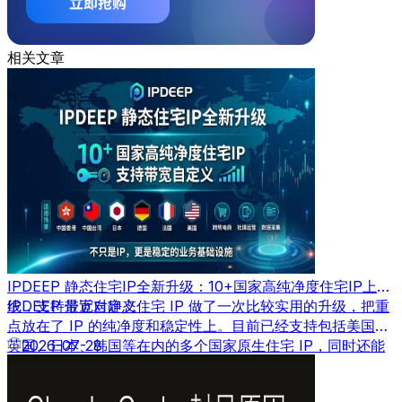
相关文章
IPDEEP 静态住宅IP全新升级：10+国家高纯净度住宅IP上
线，支持带宽自定义
IPDEEP 最近对静态住宅 IP 做了一次比较实用的升级，把重
点放在了 IP 的纯净度和稳定性上。目前已经支持包括美国、
英国、日本、韩国等在内的多个国家原生住宅 IP，同时还能
2026-07-28
根据需求自定义带宽速度。