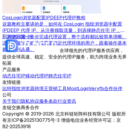
CosLogin浏览器配置IPDEEP代理IP教程
这篇教程主要讲的是，如何在 CosLogin 指纹浏览器中配置
IPDEEP 代理 IP。从注册领取流量，到选择静态住宅 IP，再
到浏览器里一步步完成代理设置，整个流程都比较简单清晰。
2026-06-29
适合刚接触多账号或需要稳定代理环境的用户，跟着操作基本
都能顺利跑通。
全球领先的代理IP服务供应商，
提供全球高速、稳定、安全的代理IP服务，助力跨境业务无界
拓展
产品服务
动态住宅IP
移动代理IP
静态住宅IP
友情链接
比特指纹浏览器
跨境王营销工具
MostLogin
Veryfb
合作伙伴
公司
关于我们
隐私协议
服务条款
行业资讯
友链交换
商务合作
Copyright © 2019-2026 北京科链矩阵科技有限公司 版权所
有
京ICP备2025130775号-3 增值电信业务经营许可证：京
B2-20253918