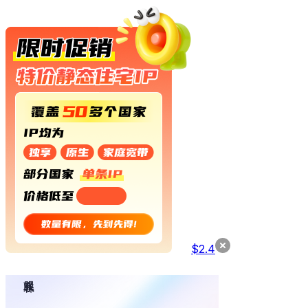
$
2.4