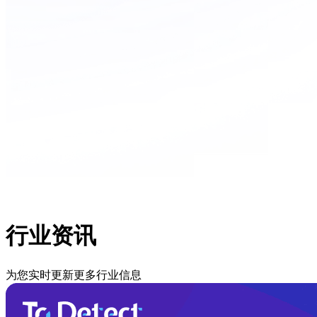
行业资讯
为您实时更新更多行业信息