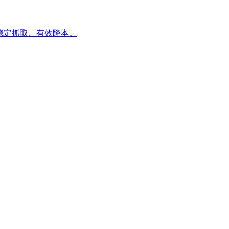
目稳定抓取、有效降本。