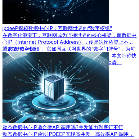
ipdeeP探秘数据中心IP：互联网世界的“数字枢纽”
在数字化浪潮下，互联网成为连接世界的核心桥梁，而数据中
心IP（Internet Protocol Address），便是这座桥梁上不可
或缺的“数字枢纽”。它如同互联网世界的“数字门牌号”，为每
2026-04-23
一台联网设备赋予唯一标识，保障数据精准传输。本文带你快
速了解数据中心IP的核心价值、应用场景及发展趋势。
动态数据中心IP适合做API调用吗?并发能力到底行不行
动态数据中心IP通过IPDEEP实现高并发、高效率API调用，