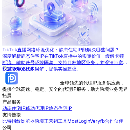
TikTok直播网络环境优化：静态住宅IP能解决哪些问题？
深度解析静态住宅IP在TikTok直播中的实际价值：缓解卡顿
断流、辅助账号环境隔离、支持目标地区业务，并澄清带宽、
权重等常见技术误解，提供实操建议。
2026-08-08
全球领先的代理IP服务供应商，
提供全球高速、稳定、安全的代理IP服务，助力跨境业务无界
拓展
产品服务
动态住宅IP
移动代理IP
静态住宅IP
友情链接
比特指纹浏览器
跨境王营销工具
MostLogin
Veryfb
合作伙伴
公司