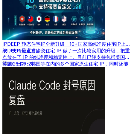
IPDEEP 静态住宅IP全新升级：10+国家高纯净度住宅IP上
线，支持带宽自定义
IPDEEP 最近对静态住宅 IP 做了一次比较实用的升级，把重
点放在了 IP 的纯净度和稳定性上。目前已经支持包括美国、
英国、日本、韩国等在内的多个国家原生住宅 IP，同时还能
2026-07-28
根据需求自定义带宽速度。