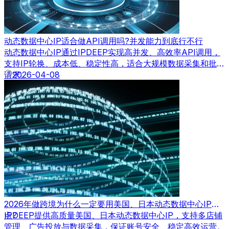
动态数据中心IP适合做API调用吗?并发能力到底行不行
动态数据中心IP通过IPDEEP实现高并发、高效率API调用，
支持IP轮换、成本低、稳定性高，适合大规模数据采集和批量
请求。
2026-04-08
2026年做跨境为什么一定要用美国、日本动态数据中心IP节
点?
IPDEEP提供高质量美国、日本动态数据中心IP，支持多店铺
管理、广告投放与数据采集，保证账号安全、稳定高效运营。