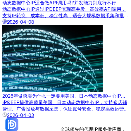
动态数据中心IP适合做API调用吗?并发能力到底行不行
动态数据中心IP通过IPDEEP实现高并发、高效率API调用，
支持IP轮换、成本低、稳定性高，适合大规模数据采集和批量
请求。
2026-04-08
2026年做跨境为什么一定要用美国、日本动态数据中心IP节
点?
IPDEEP提供高质量美国、日本动态数据中心IP，支持多店铺
管理、广告投放与数据采集，保证账号安全、稳定高效运营。
2026-04-03
全球领先的代理IP服务供应商，