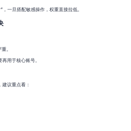
enter”，一旦搭配敏感操作，权重直接拉低。
决
严重。
要再用于核心账号。
，建议重点看：