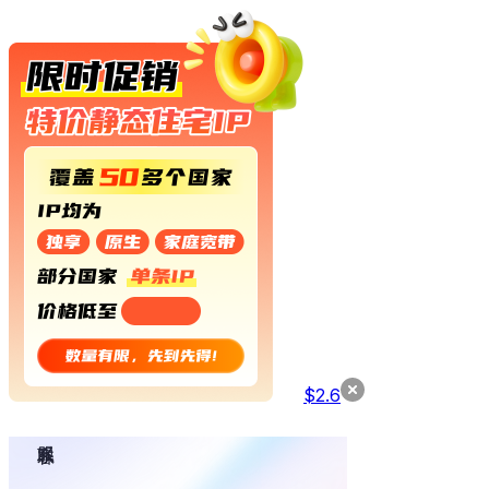
$
2.6