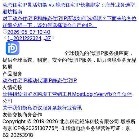
动态住宅IP灵活切换 vs 静态住宅IP长期绑定：海外业务选型
避坑指南
对于动态住宅IP和静态住宅IP应该如何选择呢？下面来给各位
详细分析一下，该如何选择适合自己的IP。
2026-05-07 10:40
1
...
20
21
22
23
24
...
37
全球领先的代理IP服务供应商，
提供全球高速、稳定、安全的代理IP服务，助力跨境业务无界
拓展
产品服务
动态住宅IP
移动代理IP
静态住宅IP
友情链接
比特指纹浏览器
跨境王营销工具
MostLogin
Veryfb
合作伙伴
公司
关于我们
隐私协议
服务条款
行业资讯
友链交换
商务合作
Copyright © 2019-2026 北京科链矩阵科技有限公司 版权所
有
京ICP备2025130775号-3 增值电信业务经营许可证：京
B2-20253918