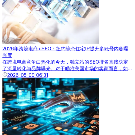
2026年跨境电商+SEO：纽约静态住宅IP提升多账号内容曝
光度
在跨境电商竞争白热化的今天，独立站的SEO排名直接决定
了流量转化与品牌曝光。对于瞄准美国市场的卖家而言，如何
突破地域限制，获取精准的本地化搜索数据，成为优化策略的
2026-05-09 06:31
关键。纽约静态住宅IP凭借其真实稳定的网络身份，正在成为
提升独立站SEO排名的核心工具。本文将结合实测数据，深
度解析纽约静态住宅IP的作用机制与实战价值。