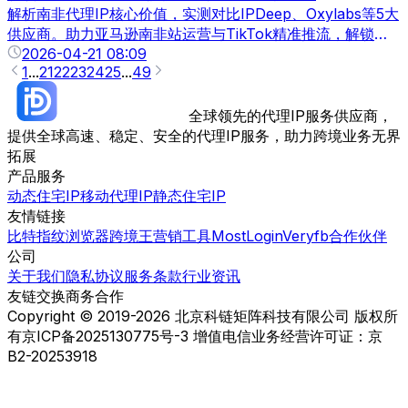
解析南非代理IP核心价值，实测对比IPDeep、Oxylabs等5大
供应商。助力亚马逊南非站运营与TikTok精准推流，解锁非
洲蓝海商机。
2026-04-21 08:09
1
...
21
22
23
24
25
...
49
全球领先的代理IP服务供应商，
提供全球高速、稳定、安全的代理IP服务，助力跨境业务无界
拓展
产品服务
动态住宅IP
移动代理IP
静态住宅IP
友情链接
比特指纹浏览器
跨境王营销工具
MostLogin
Veryfb
合作伙伴
公司
关于我们
隐私协议
服务条款
行业资讯
友链交换
商务合作
Copyright © 2019-2026 北京科链矩阵科技有限公司 版权所
有
京ICP备2025130775号-3 增值电信业务经营许可证：京
B2-20253918