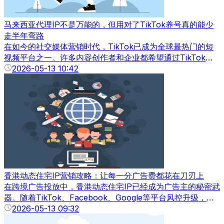
​马来西亚代理IP不是万能的，但用对了TikTok养号真的能少
走半年弯路
在如今的社交媒体营销时代，TikTok已成为全球最热门的短
视频平台之一。许多内容创作者和企业都希望通过TikTok快
速涨粉和变现。然而，很多新手在养号过程中常常走弯路，账
2026-05-13 10:42
号容易被风控、限流，甚至封禁。其实，掌握马来西亚代理IP
的正确使用方法，可以让你的TikTok养号事半功倍，少走半
年弯路。
香港动态住宅IP营销攻略：让每一分广告费都花在刀刃上
在跨境广告投放中，香港动态住宅IP已经成为广告主的秘密武
器。随着TikTok、Facebook、Google等平台风控升级，账
号封禁和IP限制频发，选择高质量的香港动态住宅IP，可以有
2026-05-13 09:32
效保障广告投放的稳定性和精准性。