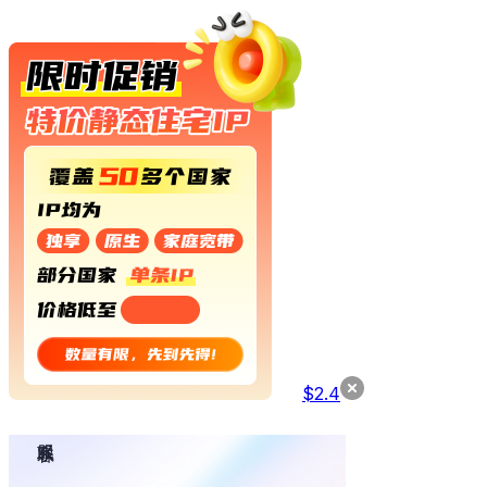
$
2.4