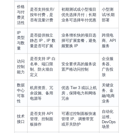
价格
是否支持按月/
初期测试或小型项目
小型测
与付
按年付费，是
优先选择月付；长期
试/长期
费灵
否有流量计费
业务可选择年付优惠
部署
活性
IP
是否提供独立
业务增长快的项目选
跨境电
类型
静态 IP，IP 数
择可扩展套餐，避免
商、API
与数
量是否可扩展
频繁换 IP
服务
量
是否支持 IP 白
企业服
访问
名单、端口限
安全要求高的服务设
务器、
控制
制、防火墙自
置严格访问控制
广告投
能力
定义
放
数据
关键业
机房资质、冗
优选 Tier 3 或以上机
中心
务、金
余设施、备用
房，保障电力和网络
可靠
融/电商
电源等
冗余
性
业务
自动化
是否支持 API
可通过控制面板快速
技术
运维、
管理、控制面
管理 IP、调整带宽
接口
DevOps
板操作
或开关防护
场景