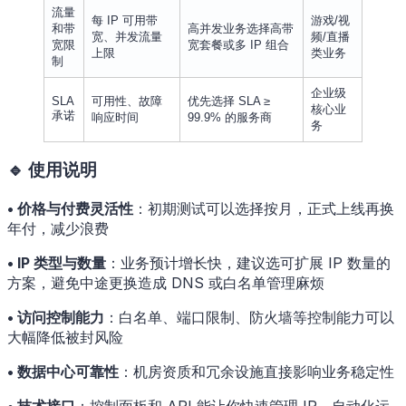
流量
每 IP 可用带
游戏/视
和带
高并发业务选择高带
宽、并发流量
频/直播
宽限
宽套餐或多 IP 组合
上限
类业务
制
企业级
SLA
可用性、故障
优先选择 SLA ≥
核心业
承诺
响应时间
99.9% 的服务商
务
🔹 使用说明
• 价格与付费灵活性
：初期测试可以选择按月，正式上线再换
年付，减少浪费
• IP 类型与数量
：业务预计增长快，建议选可扩展 IP 数量的
方案，避免中途更换造成 DNS 或白名单管理麻烦
• 访问控制能力
：白名单、端口限制、防火墙等控制能力可以
大幅降低被封风险
• 数据中心可靠性
：机房资质和冗余设施直接影响业务稳定性