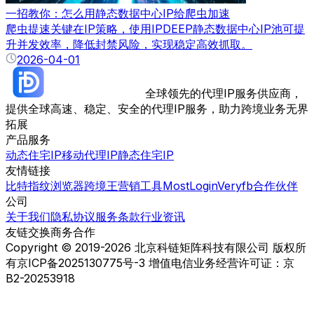
一招教你：怎么用静态数据中心IP给爬虫加速
爬虫提速关键在IP策略，使用IPDEEP静态数据中心IP池可提
升并发效率，降低封禁风险，实现稳定高效抓取。
2026-04-01
全球领先的代理IP服务供应商，
提供全球高速、稳定、安全的代理IP服务，助力跨境业务无界
拓展
产品服务
动态住宅IP
移动代理IP
静态住宅IP
友情链接
比特指纹浏览器
跨境王营销工具
MostLogin
Veryfb
合作伙伴
公司
关于我们
隐私协议
服务条款
行业资讯
友链交换
商务合作
Copyright © 2019-2026 北京科链矩阵科技有限公司 版权所
有
京ICP备2025130775号-3 增值电信业务经营许可证：京
B2-20253918