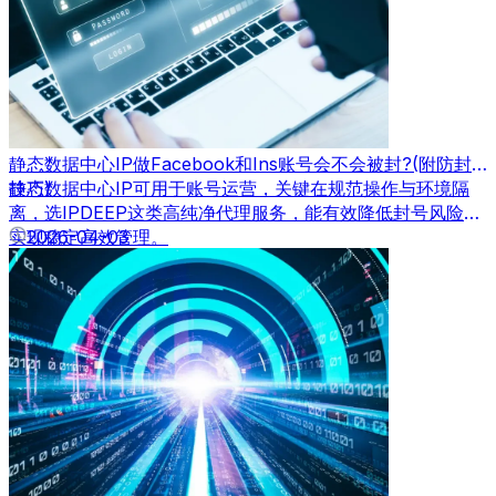
静态数据中心IP做Facebook和Ins账号会不会被封?(附防封
技巧)
静态数据中心IP可用于账号运营，关键在规范操作与环境隔
离，选IPDEEP这类高纯净代理服务，能有效降低封号风险，
实现稳定高效管理。
2026-04-03