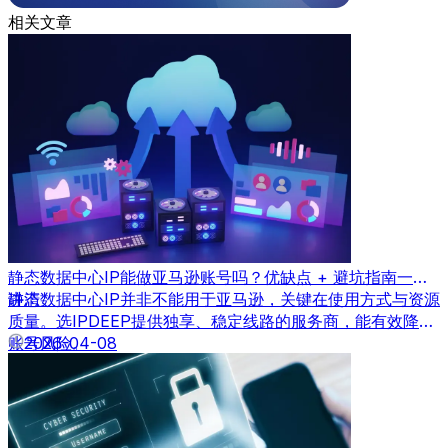
相关文章
静态数据中心IP能做亚马逊账号吗？优缺点 + 避坑指南一次
讲清
静态数据中心IP并非不能用于亚马逊，关键在使用方式与资源
质量。选IPDEEP提供独享、稳定线路的服务商，能有效降低
账号风险。
2026-04-08