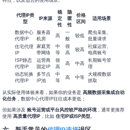
稳
隐
代理IP类
价格
IP来源
定
匿
适用场景
型
区间
性
性
数据中心
服务器
一
爬虫采集、
高
较低
代理IP
机房
般
批量请求
家庭宽
中
很
社媒运营、
住宅代理
较高
带网络
等
高
电商账号
IP
ISP静态
运营商
很
长期账号管
高
中高
代理IP
固定IP
高
理
动态轮换
多节点
中
大规模数据
高
中等
代理IP
IP池
等
抓取
从实际使用体验来看，如果你的业务是
高频数据采集或自动
化任务
，数据中心代理IP往往成本更低；
但如果涉及
账号运营或平台风控较严格的环境
，通常更推荐
使用
高质量代理IP
，比如
住宅IP或ISP类型
。
六、新手常见的
代理IP选择
误区