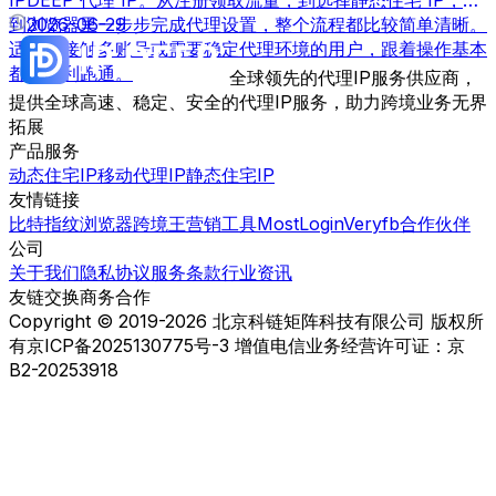
到浏览器里一步步完成代理设置，整个流程都比较简单清晰。
2026-06-29
适合刚接触多账号或需要稳定代理环境的用户，跟着操作基本
都能顺利跑通。
全球领先的代理IP服务供应商，
提供全球高速、稳定、安全的代理IP服务，助力跨境业务无界
拓展
产品服务
动态住宅IP
移动代理IP
静态住宅IP
友情链接
比特指纹浏览器
跨境王营销工具
MostLogin
Veryfb
合作伙伴
公司
关于我们
隐私协议
服务条款
行业资讯
友链交换
商务合作
Copyright © 2019-2026 北京科链矩阵科技有限公司 版权所
有
京ICP备2025130775号-3 增值电信业务经营许可证：京
B2-20253918