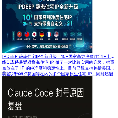
IPDEEP 静态住宅IP全新升级：10+国家高纯净度住宅IP上
线，支持带宽自定义
IPDEEP 最近对静态住宅 IP 做了一次比较实用的升级，把重
点放在了 IP 的纯净度和稳定性上。目前已经支持包括美国、
英国、日本、韩国等在内的多个国家原生住宅 IP，同时还能
2026-07-28
根据需求自定义带宽速度。