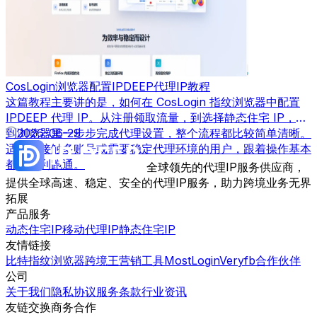
CosLogin浏览器配置IPDEEP代理IP教程
这篇教程主要讲的是，如何在 CosLogin 指纹浏览器中配置
IPDEEP 代理 IP。从注册领取流量，到选择静态住宅 IP，再
到浏览器里一步步完成代理设置，整个流程都比较简单清晰。
2026-06-29
适合刚接触多账号或需要稳定代理环境的用户，跟着操作基本
都能顺利跑通。
全球领先的代理IP服务供应商，
提供全球高速、稳定、安全的代理IP服务，助力跨境业务无界
拓展
产品服务
动态住宅IP
移动代理IP
静态住宅IP
友情链接
比特指纹浏览器
跨境王营销工具
MostLogin
Veryfb
合作伙伴
公司
关于我们
隐私协议
服务条款
行业资讯
友链交换
商务合作