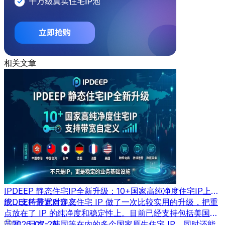
相关文章
IPDEEP 静态住宅IP全新升级：10+国家高纯净度住宅IP上
线，支持带宽自定义
IPDEEP 最近对静态住宅 IP 做了一次比较实用的升级，把重
点放在了 IP 的纯净度和稳定性上。目前已经支持包括美国、
英国、日本、韩国等在内的多个国家原生住宅 IP，同时还能
2026-07-28