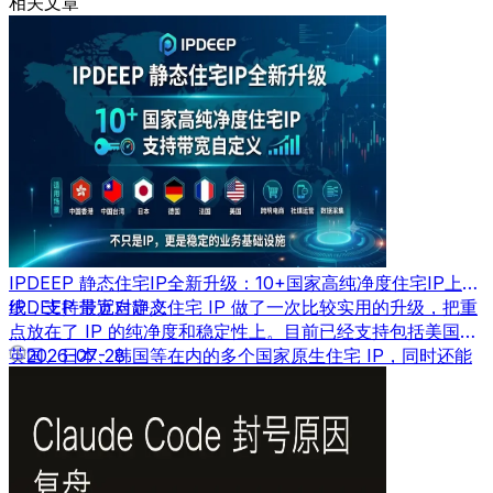
相关文章
IPDEEP 静态住宅IP全新升级：10+国家高纯净度住宅IP上
线，支持带宽自定义
IPDEEP 最近对静态住宅 IP 做了一次比较实用的升级，把重
点放在了 IP 的纯净度和稳定性上。目前已经支持包括美国、
英国、日本、韩国等在内的多个国家原生住宅 IP，同时还能
2026-07-28
根据需求自定义带宽速度。