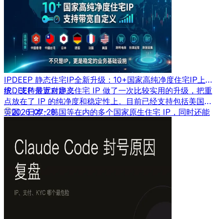
IPDEEP 静态住宅IP全新升级：10+国家高纯净度住宅IP上
线，支持带宽自定义
IPDEEP 最近对静态住宅 IP 做了一次比较实用的升级，把重
点放在了 IP 的纯净度和稳定性上。目前已经支持包括美国、
英国、日本、韩国等在内的多个国家原生住宅 IP，同时还能
2026-07-28
根据需求自定义带宽速度。