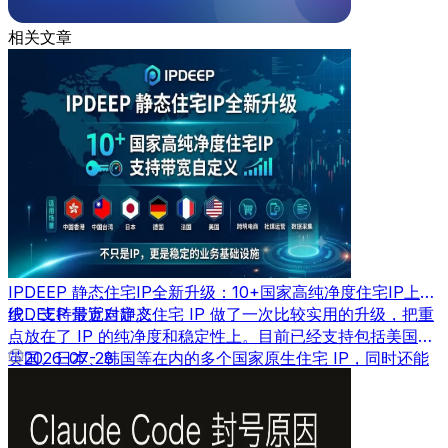
相关文章
IPDEEP 静态住宅IP全新升级：10+国家高纯净度住宅IP上
线，支持带宽自定义
IPDEEP 最近对静态住宅 IP 做了一次比较实用的升级，把重
点放在了 IP 的纯净度和稳定性上。目前已经支持包括美国、
英国、日本、韩国等在内的多个国家原生住宅 IP，同时还能
2026-07-28
根据需求自定义带宽速度。