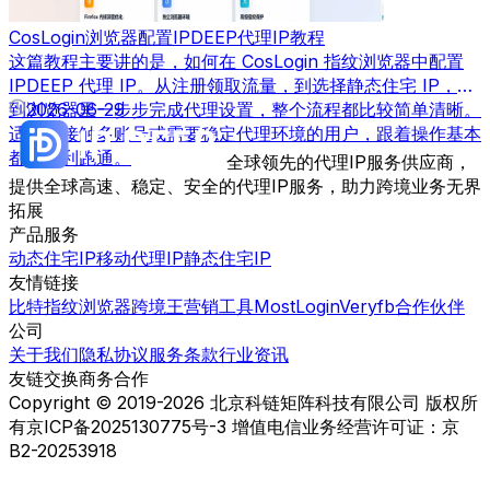
CosLogin浏览器配置IPDEEP代理IP教程
这篇教程主要讲的是，如何在 CosLogin 指纹浏览器中配置
IPDEEP 代理 IP。从注册领取流量，到选择静态住宅 IP，再
到浏览器里一步步完成代理设置，整个流程都比较简单清晰。
2026-06-29
适合刚接触多账号或需要稳定代理环境的用户，跟着操作基本
都能顺利跑通。
全球领先的代理IP服务供应商，
提供全球高速、稳定、安全的代理IP服务，助力跨境业务无界
拓展
产品服务
动态住宅IP
移动代理IP
静态住宅IP
友情链接
比特指纹浏览器
跨境王营销工具
MostLogin
Veryfb
合作伙伴
公司
关于我们
隐私协议
服务条款
行业资讯
友链交换
商务合作
Copyright © 2019-2026 北京科链矩阵科技有限公司 版权所
有
京ICP备2025130775号-3 增值电信业务经营许可证：京
B2-20253918