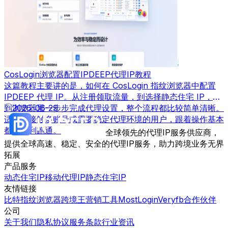
CosLogin浏览器配置IPDEEP代理IP教程
这篇教程主要讲的是，如何在 CosLogin 指纹浏览器中配置
IPDEEP 代理 IP。从注册领取流量，到选择静态住宅 IP，再
到浏览器里一步步完成代理设置，整个流程都比较简单清晰。
2026-06-29
适合刚接触多账号或需要稳定代理环境的用户，跟着操作基本
都能顺利跑通。
全球领先的代理IP服务供应商，
提供全球高速、稳定、安全的代理IP服务，助力跨境业务无界
拓展
产品服务
动态住宅IP
移动代理IP
静态住宅IP
友情链接
比特指纹浏览器
跨境王营销工具
MostLogin
Veryfb
合作伙伴
公司
关于我们
隐私协议
服务条款
行业资讯