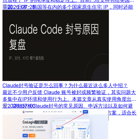
点放在了 IP 的纯净度和稳定性上。目前已经支持包括美国、
英国、日本、韩国等在内的多个国家原生住宅 IP，同时还能
2026-07-28
根据需求自定义带宽速度。
Claude封号验证是怎么回事？为什么最近这么多人中招？
最近不少用户反馈 Claude 账号被封或频繁验证，其实问题大
多集中在IP环境和使用行为上。本篇文章从真实使用角度出
发，详细分析Claude封号的常见原因、申诉方法以及如何避
2026-07-03
免再次被封，并结合实际经验给出可落地的解决方案，适合长
期使用AI工具的用户参考。