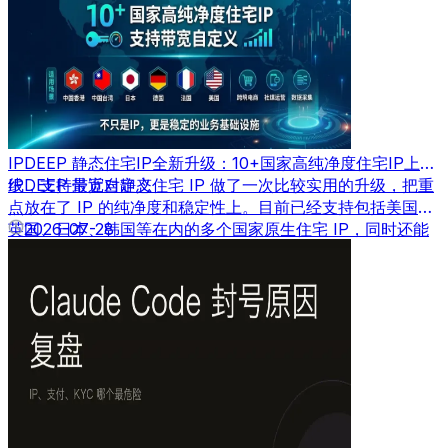
IPDEEP 静态住宅IP全新升级：10+国家高纯净度住宅IP上
线，支持带宽自定义
IPDEEP 最近对静态住宅 IP 做了一次比较实用的升级，把重
点放在了 IP 的纯净度和稳定性上。目前已经支持包括美国、
英国、日本、韩国等在内的多个国家原生住宅 IP，同时还能
2026-07-28
根据需求自定义带宽速度。