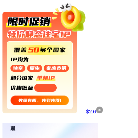
$
2.6