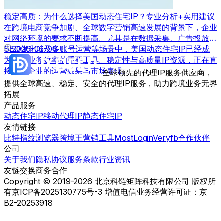
稳定高质：为什么选择美国动态住宅IP？专业分析+实用建议
在跨境电商竞争加剧、全球数字营销高速发展的背景下，企业
对网络环境的要求不断提高。尤其是在数据采集、广告投放、
SEO优化以及多账号运营等场景中，美国动态住宅IP已经成
2026-06-06
为提升业务效率的重要工具。稳定性与高质量IP资源，正在直
接影响企业的运营效果与市场表现。
全球领先的代理IP服务供应商，
提供全球高速、稳定、安全的代理IP服务，助力跨境业务无界
拓展
产品服务
动态住宅IP
移动代理IP
静态住宅IP
友情链接
比特指纹浏览器
跨境王营销工具
MostLogin
Veryfb
合作伙伴
公司
关于我们
隐私协议
服务条款
行业资讯
友链交换
商务合作
Copyright © 2019-2026 北京科链矩阵科技有限公司 版权所
有
京ICP备2025130775号-3 增值电信业务经营许可证：京
B2-20253918