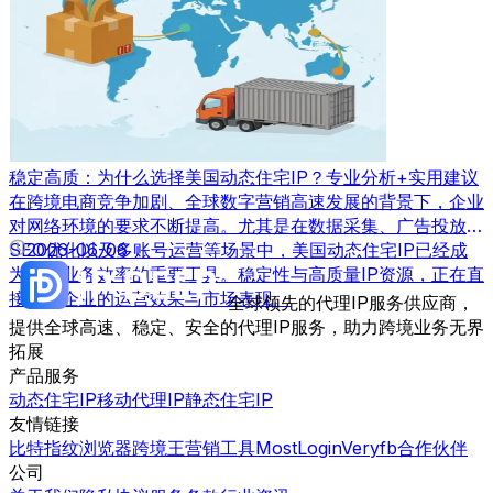
稳定高质：为什么选择美国动态住宅IP？专业分析+实用建议
在跨境电商竞争加剧、全球数字营销高速发展的背景下，企业
对网络环境的要求不断提高。尤其是在数据采集、广告投放、
SEO优化以及多账号运营等场景中，美国动态住宅IP已经成
2026-06-06
为提升业务效率的重要工具。稳定性与高质量IP资源，正在直
接影响企业的运营效果与市场表现。
全球领先的代理IP服务供应商，
提供全球高速、稳定、安全的代理IP服务，助力跨境业务无界
拓展
产品服务
动态住宅IP
移动代理IP
静态住宅IP
友情链接
比特指纹浏览器
跨境王营销工具
MostLogin
Veryfb
合作伙伴
公司