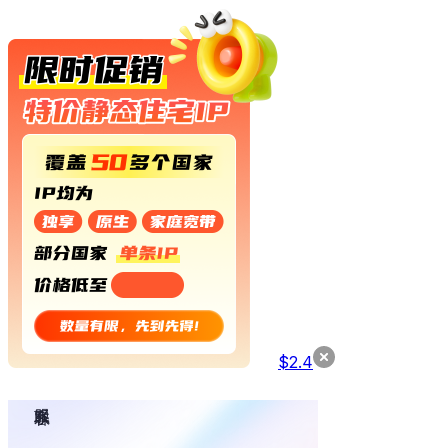
$
2.4