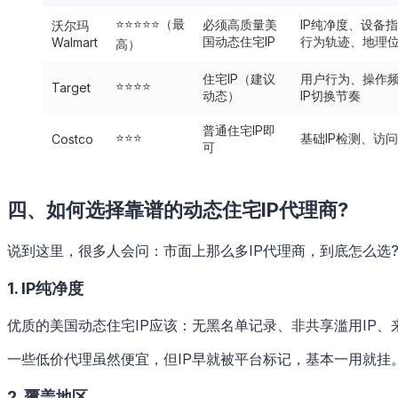
⭐⭐⭐⭐⭐（最
必须高质量美
IP纯净度、设备
沃尔玛
国动态住宅IP
行为轨迹、地理
Walmart
高）
住宅IP（建议
用户行为、操作
⭐⭐⭐⭐
Target
动态）
IP切换节奏
普通住宅IP即
⭐⭐⭐
基础IP检测、访
Costco
可
四、如何选择靠谱的动态住宅IP代理商?
说到这里，很多人会问：市面上那么多IP代理商，到底怎么选
1. IP纯净度
优质的美国动态住宅IP应该：无黑名单记录、非共享滥用IP、
一些低价代理虽然便宜，但IP早就被平台标记，基本一用就挂
2. 覆盖地区