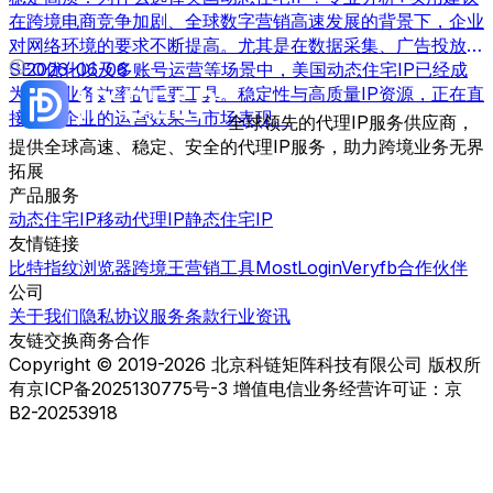
在跨境电商竞争加剧、全球数字营销高速发展的背景下，企业
对网络环境的要求不断提高。尤其是在数据采集、广告投放、
SEO优化以及多账号运营等场景中，美国动态住宅IP已经成
2026-06-06
为提升业务效率的重要工具。稳定性与高质量IP资源，正在直
接影响企业的运营效果与市场表现。
全球领先的代理IP服务供应商，
提供全球高速、稳定、安全的代理IP服务，助力跨境业务无界
拓展
产品服务
动态住宅IP
移动代理IP
静态住宅IP
友情链接
比特指纹浏览器
跨境王营销工具
MostLogin
Veryfb
合作伙伴
公司
关于我们
隐私协议
服务条款
行业资讯
友链交换
商务合作
Copyright © 2019-2026 北京科链矩阵科技有限公司 版权所
有
京ICP备2025130775号-3 增值电信业务经营许可证：京
B2-20253918